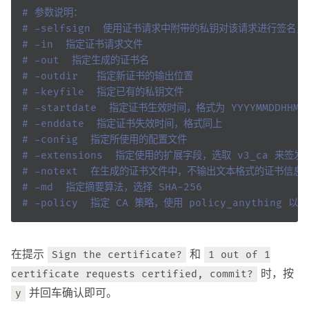
# 参数说明：
# -selfsign  使用证书请求中附带的私钥对该请求进行签名
# -in  指定证书请求文件
# -out  指定生成的证书名
# -outdir  	指定新证书的输出位置
# -keyfile  指定已有的私钥文件
# -startdate  指定证书生效时间，格式为 YYYYMMDDHHMMS
# -enddate  指定证书失效时间，格式同上
# -config  指定所使用的配置文件
# -extensions  指定使用的扩展字段，选取 v3_ca 来签发
# -notext  在生成的证书文件中，不输出文本格式的证书信息
# -md  指定摘要算法，选择 SHA-256
# -policy  指定 CA 策略，使用 policy_anything
在提示
和
Sign the certificate?
1 out of 1
时，按
certificate requests certified, commit?
并回车确认即可。
y