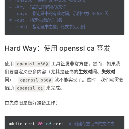
# -sha256  使用 SHA-256 摘要算法
# -key  指定已有的私钥文件
# -days  指定证书的有效时间，示例中为 3650 天
# -out  指定生成的证书名
# -subj  指定证书主题，格式参见示例
Hard Way：使用 openssl ca 签发
使用
工具签发非常方便，然而，如果我
openssl x509
们要自定义更多内容（尤其是证书的
生效时间、失效时
间
），
就不能实现了。这时，我们就需要
openssl x509
借助
来完成。
openssl ca
首先依旧是做好准备工作：
mkdir cert 
&&
cd
 cert  
# 创建存放证书的文件夹