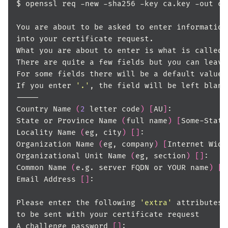
If you enter 
'.'
Country Name 
(
2
 letter code
)
[
AU
]
State or Province Name 
(
full name
)
[
Some-State
Locality Name 
(
eg, city
)
[]
Organization Name 
(
eg, company
)
[
Internet Widg
Organizational Unit Name 
(
eg, section
)
[]
Common Name 
(
e.g. server FQDN or YOUR name
)
[]
Email Address 
[]
Please enter the following 
'extra'
A challenge password 
[]