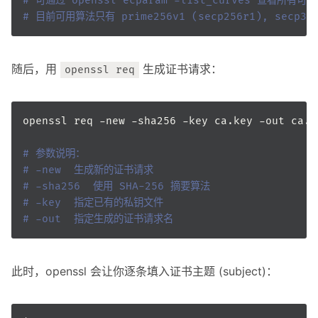
# 可通过 openssl ecparam -list_curves 查看所有可
# 目前可用算法只有 prime256v1 (secp256r1), secp384
随后，用
生成证书请求：
openssl req
# 参数说明：
# -new  生成新的证书请求
# -sha256  使用 SHA-256 摘要算法
# -key  指定已有的私钥文件
# -out  指定生成的证书请求名
此时，openssl 会让你逐条填入证书主题 (subject)：