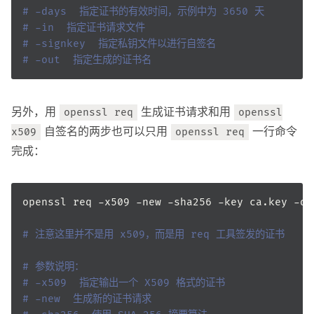
# -days  指定证书的有效时间，示例中为 3650 天
# -in  指定证书请求文件
# -signkey  指定私钥文件以进行自签名
# -out  指定生成的证书名
另外，用
生成证书请求和用
openssl req
openssl
自签名的两步也可以只用
一行命令
x509
openssl req
完成：
openssl req -x509 -new -sha256 -key ca.key -da
# 注意这里并不是用 x509，而是用 req 工具签发的证书
# 参数说明：
# -x509  指定输出一个 X509 格式的证书
# -new  生成新的证书请求