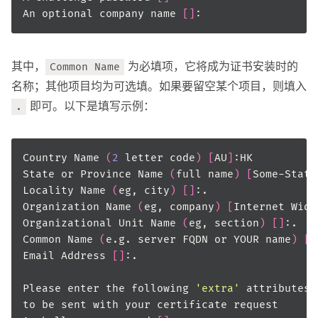
An optional company name 
[]
其中，
为必填项，它将成为证书安装时的
Common Name
名称；其他项目均为可选填。如果要留空某个项目，则填入
即可。以下是填写示例：
.
Country Name 
(
2
 letter code
)
[
AU
]
State or Province Name 
(
full name
)
[
Some-State
Locality Name 
(
eg, city
)
[]
Organization Name 
(
eg, company
)
[
Internet Widg
Organizational Unit Name 
(
eg, section
)
[]
Common Name 
(
e.g. server FQDN or YOUR name
)
[]
Email Address 
[]
Please enter the following 
'extra'