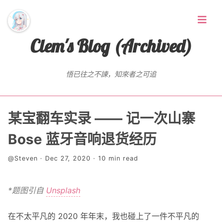
Clem's Blog (Archived)
悟已往之不諫，知來者之可追
首页
某宝翻车实录 —— 记一次山寨
Random Thoughts
Bose 蓝牙音响退货经历
@Steven · Dec 27, 2020 · 10 min read
标签
存档
*题图引自
Unsplash
友链
在不太平凡的 2020 年年末，我也碰上了一件不平凡的