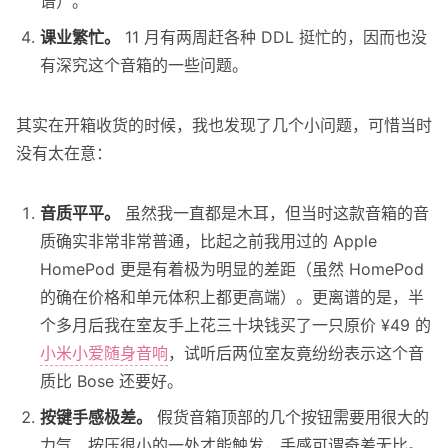
谱）。
课业繁忙。
11 月有两周赶各种 DDL 挺忙的，因而也没
有深究这个音箱的一些问题。
其实在开箱收货的时候，我也发现了几个小问题，可惜当时
没有太在意：
音质平平。
虽然我一直都是木耳，但当时这款音箱的音
质确实非常非常普通，比起之前我用过的 Apple
HomePod 更是有着极为明显的差距（虽然 HomePod
的确在价格和单元体积上都更高端）。更离谱的是，半
个多月后我在室友手上花三十块钱买了一只原价 ¥49 的
小米小爱随身音响
，试听后两位室友竟纷纷表示这个音
质比 Bose 还要好。
按键手感极差。
假货音箱顶部的几个按钮需要用很大的
力气、按压很小的一处才能触发，手感可谓奇差无比。