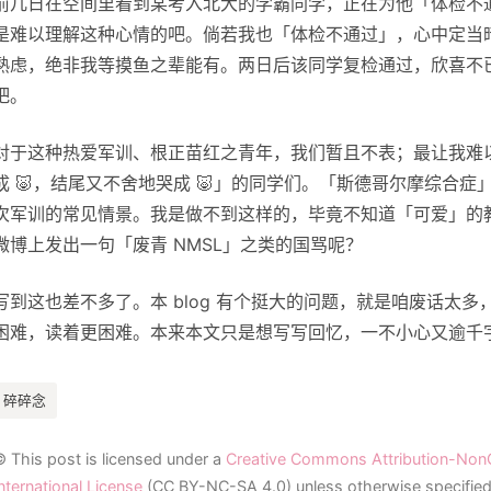
前几日在空间里看到某考入北大的学霸同学，正在为他「体检不
是难以理解这种心情的吧。倘若我也「体检不通过」，心中定当
熟虑，绝非我等摸鱼之辈能有。两日后该同学复检通过，欣喜不
吧。
对于这种热爱军训、根正苗红之青年，我们暂且不表；最让我难
成 🐷，结尾又不舍地哭成 🐷」的同学们。「斯德哥尔摩综合
次军训的常见情景。我是做不到这样的，毕竟不知道「可爱」的
微博上发出一句「废青 NMSL」之类的国骂呢？
写到这也差不多了。本 blog 有个挺大的问题，就是咱废话太
困难，读着更困难。本来本文只是想写写回忆，一不小心又逾千
碎碎念
© This post is licensed under a
Creative Commons Attribution-Non
nternational License
(CC BY-NC-SA 4.0) unless otherwise specified