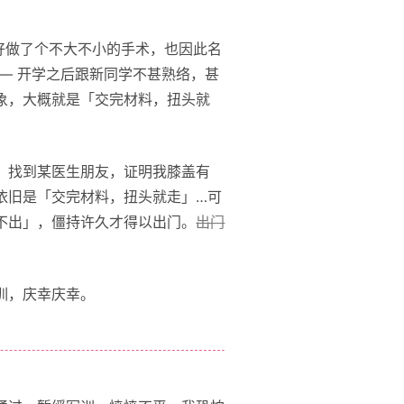
好做了个不大不小的手术，也因此名
— 开学之后跟新同学不甚熟络，甚
象，大概就是「交完材料，扭头就
，找到某医生朋友，证明我膝盖有
依旧是「交完材料，扭头就走」…可
不出」，僵持许久才得以出门。
出门
训，庆幸庆幸。