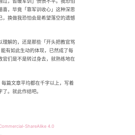
通过，暂缓军训」愤愤不平。我恐怕
暗喜，毕竟「靠军训收心」这种深思
已，换做我恐怕会是希望落空的遗憾
以理解的，还是那些「开头把教官骂
症」能有如此生动的体现，已然成了每
教官们是不是转过身去，就熟练地在
多，每篇文章平均都在千字以上，写着
字了。就此作结吧。
Commercial-ShareAlike 4.0
.