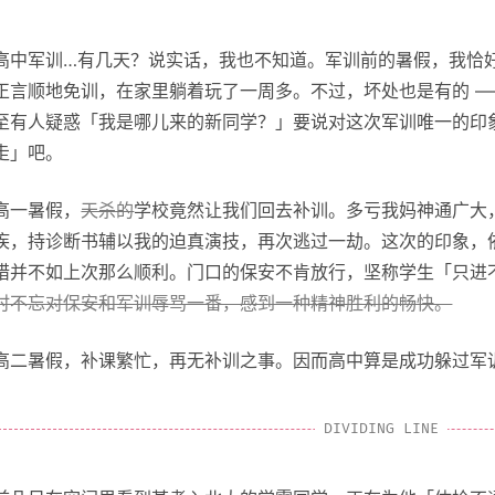
高中军训…有几天？说实话，我也不知道。军训前的暑假，我恰
正言顺地免训，在家里躺着玩了一周多。不过，坏处也是有的 —
至有人疑惑「我是哪儿来的新同学？」要说对这次军训唯一的印
走」吧。
高一暑假，
天杀的
学校竟然让我们回去补训。多亏我妈神通广大
疾，持诊断书辅以我的迫真演技，再次逃过一劫。这次的印象，
惜并不如上次那么顺利。门口的保安不肯放行，坚称学生「只进
时不忘对保安和军训辱骂一番，感到一种精神胜利的畅快。
高二暑假，补课繁忙，再无补训之事。因而高中算是成功躲过军