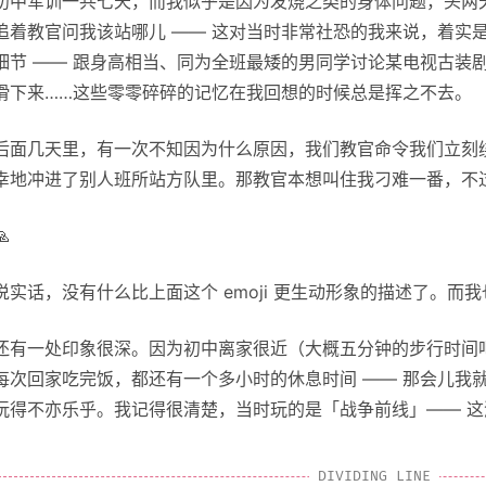
初中军训一共七天，而我似乎是因为发烧之类的身体问题，头两
追着教官问我该站哪儿 —— 这对当时非常社恐的我来说，着实
细节 —— 跟身高相当、同为全班最矮的男同学讨论某电视古装
滑下来……这些零零碎碎的记忆在我回想的时候总是挥之不去。
后面几天里，有一次不知因为什么原因，我们教官命令我们立刻绕
幸地冲进了别人班所站方队里。那教官本想叫住我刁难一番，不过我
🙏
说实话，没有什么比上面这个 emoji 更生动形象的描述了。而
还有一处印象很深。因为初中离家很近（大概五分钟的步行时间
每次回家吃完饭，都还有一个多小时的休息时间 —— 那会儿我就用
玩得不亦乐乎。我记得很清楚，当时玩的是「战争前线」—— 这