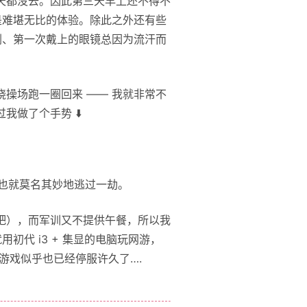
天都没去。因此第三天早上还不得不
是难堪无比的体验。除此之外还有些
剧、第一次戴上的眼镜总因为流汗而
操场跑一圈回来 —— 我就非常不
做了个手势 ⬇️
我也就莫名其妙地逃过一劫。
吧），而军训又不提供午餐，所以我
初代 i3 + 集显的电脑玩网游，
游戏似乎也已经停服许久了….