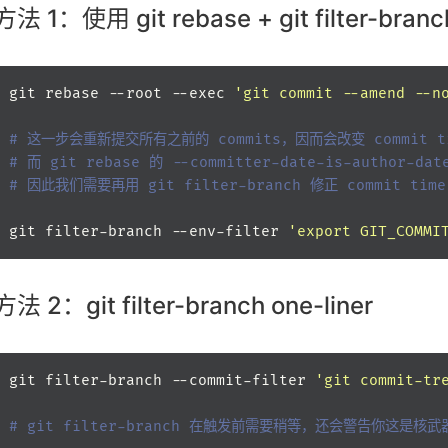
方法 1：使用 git rebase + git filter-branc
git rebase --root --exec 
'git commit --amend --n
# 这一步会重新提交所有之前的 commits，因而会改变 commit t
# 而 git rebase 的 --committer-date-is-author-
# 因此我们需要再用 git filter-branch 修正 commit time
git filter-branch --env-filter 
'export GIT_COMMI
方法 2：git filter-branch one-liner
git filter-branch --commit-filter 
'git commit-tr
# git filter-branch 在触发前需要稍等，还会警告你这是核武