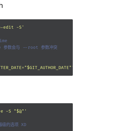
h
o-edit -S'
ime
date 参数会与 --root 参数冲突
TTER_DATE="$GIT_AUTHOR_DATE"'
ee -S "$@"'
器级的选项 XD