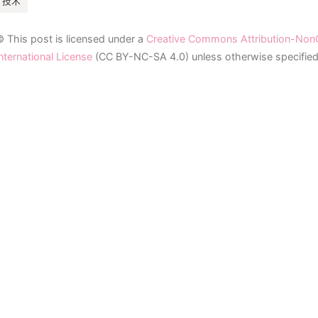
技术
© This post is licensed under a
Creative Commons Attribution-Non
nternational License
(CC BY-NC-SA 4.0) unless otherwise specified