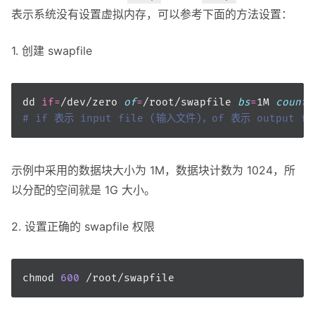
表示系统没有设置虚拟内存，可以参考下面的方法设置：
1. 创建 swapfile
dd 
if
=
/dev/zero 
of
=
/root/swapfile 
bs
=
1M 
count
=
# if 表示 input file (输入文件)，of 表示 output 
示例中采用的数据块大小为 1M，数据块计数为 1024，所
以分配的空间就是 1G 大小。
2. 设置正确的 swapfile 权限
chmod 
600