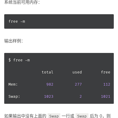
系统当前可用内存：
输出样例：
Mem:            
982
277
112
Swap:          
1023
2
1021
如果输出中没有上面的
一行或
后为 0，则
Swap
Swap